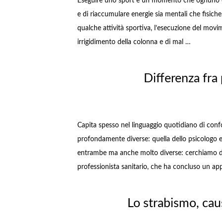
Eseguire uno sport è un momento che ognuno di 
e di riaccumulare energie sia mentali che fisich
qualche attività sportiva, l’esecuzione del mov
irrigidimento della colonna e di mal …
Differenza fra 
Capita spesso nel linguaggio quotidiano di conf
profondamente diverse: quella dello psicologo e q
entrambe ma anche molto diverse: cerchiamo di 
professionista sanitario, che ha concluso un ap
Lo strabismo, caus