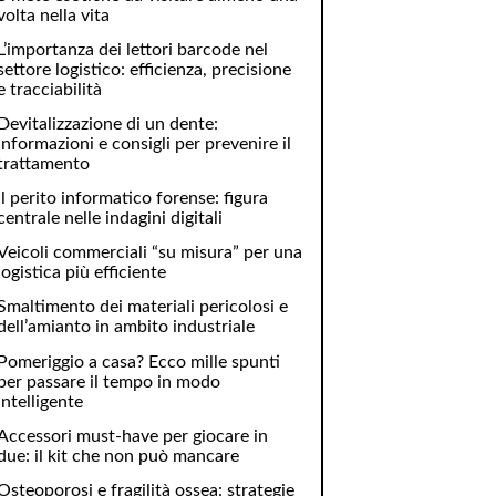
volta nella vita
L’importanza dei lettori barcode nel
settore logistico: efficienza, precisione
e tracciabilità
Devitalizzazione di un dente:
informazioni e consigli per prevenire il
trattamento
Il perito informatico forense: figura
centrale nelle indagini digitali
Veicoli commerciali “su misura” per una
logistica più efficiente
Smaltimento dei materiali pericolosi e
dell’amianto in ambito industriale
Pomeriggio a casa? Ecco mille spunti
per passare il tempo in modo
intelligente
Accessori must-have per giocare in
due: il kit che non può mancare
Osteoporosi e fragilità ossea: strategie