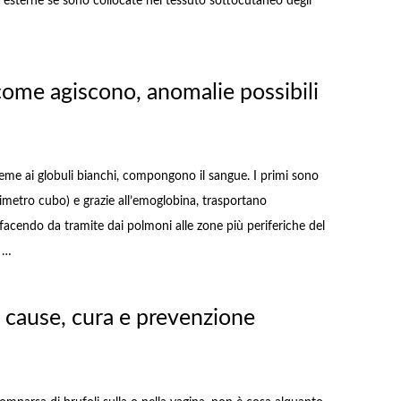
re esterne se sono collocate nel tessuto sottocutaneo degli
 come agiscono, anomalie possibili
nsieme ai globuli bianchi, compongono il sangue. I primi sono
limetro cubo) e grazie all’emoglobina, trasportano
acendo da tramite dai polmoni alle zone più periferiche del
i …
: cause, cura e prevenzione