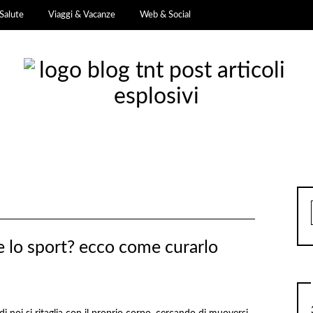
Salute
Viaggi & Vacanze
Web & Social
e lo sport? ecco come curarlo