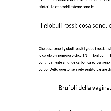
all’interno dell’ano o del retto, o possono esse
sfinteri. Le emorroidi esterne sono le …
I globuli rossi: cosa sono,
Che cosa sono i globuli rossi? I globuli rossi, i
le cellule più numerose(circa 5/6 milioni per mil
continuamente anidride carbonica ed ossigeno f
corpo. Detto questo, se avete sentito parlare d
Brufoli della vagina