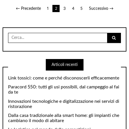
Navigazione
← Precedente
1
2
3
4
5
Successivo →
articoli
Cerca
per:
Articoli recenti
Link tossici: come e perché disconoscerli efficacemente
Paracord 550: tutti gli usi possibili, dal campeggio al fai
da te
Innovazioni tecnologiche e digitalizzazione nei servizi di
ristorazione
Dalla casa tradizionale alla smart home: gli impianti che
cambiano il modo di abitare