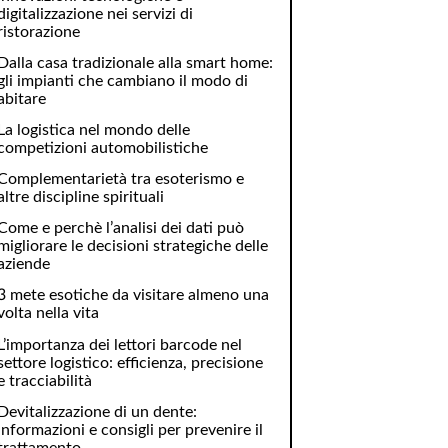
digitalizzazione nei servizi di
ristorazione
Dalla casa tradizionale alla smart home:
gli impianti che cambiano il modo di
abitare
La logistica nel mondo delle
competizioni automobilistiche
Complementarietà tra esoterismo e
altre discipline spirituali
Come e perchè l’analisi dei dati può
migliorare le decisioni strategiche delle
aziende
3 mete esotiche da visitare almeno una
volta nella vita
L’importanza dei lettori barcode nel
settore logistico: efficienza, precisione
e tracciabilità
Devitalizzazione di un dente:
informazioni e consigli per prevenire il
trattamento