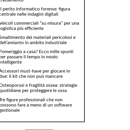
Il perito informatico forense: figura
centrale nelle indagini digitali
Veicoli commerciali “su misura” per una
logistica più efficiente
Smaltimento dei materiali pericolosi e
dell’amianto in ambito industriale
Pomeriggio a casa? Ecco mille spunti
per passare il tempo in modo
intelligente
Accessori must-have per giocare in
due: il kit che non può mancare
Osteoporosi e fragilità ossea: strategie
quotidiane per proteggere le ossa
Tre figure professionali che non
possono fare a meno di un software
gestionale