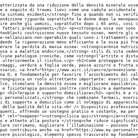
atterizzata da una riduzione della densità minerale osse
e a seguito di traumi lievi come una caduta accidentale 
ta sintomi evidenti</strong> fino a quando non si verifi
ondizione riguarda soprattutto le donne dopo la menopaus
pire anche gli uomini, soprattutto dopo i 65 anni, così c
 fattori predisponenti</h2> <p><strong>Le ossa non sono 
teoblasti costruiscono nuovo tessuto osseo, mentre gli o
e-nellanziano-non-operabile-quali-sono-i-trattamenti-pre
dendo la rigenerazione meno efficiente e le ossa più fra
erare la perdita di massa ossea: <strong>carenze nutrizi
usa o a malattie endocrine,</strong> stili di vita seden
lcune patologie croniche, come <strong>l’artrite o distu
 ulteriormente il rischio.</p> <h2>Come proteggere le os
ormaggi, verdure a foglia verde, pesce azzurro e frutta s
ssario, <a href="https://www.airc.it/cancro/prevenzione-
na D, è fondamentale per favorire l’assorbimento del cal
rong>gioca un ruolo altrettanto importante: esercizi che
lce, stimolano la densità ossea e migliorano equilibrio,
o e fisioterapia possono inoltre contribuire a mantenere 
p> <h2>Terapie e supporto domiciliare</h2> <p>Chi è a ri
ci personalizzati,</strong> che combinano farmaci, eserci
i di supporto a domicilio come il noleggio di apparecchi
 della qualità della vita.<br /> Dispositivi profession
quenti, offrendo un sostegno pratico e costante, ma per 
nk" rel="noopener"><strong>clicca qui</strong></a><strong
o e attento alla postura </strong>che riduce significati
lare corrimano, migliorare l’illuminazione – possono far
può contribuire anche <a href="https://www.my-personaltr
sere psicologico, elemento spesso trascurato ma fondamen