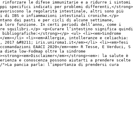
 rinforzare le difese immunitarie e a ridurre i sintomi
ppi specifici indicati per problemi differenti,</strong>
avoriscono la regolarità intestinale, altri sono più
i di IBS o infiammazioni intestinali croniche.</p>
ntano dai pasti e per cicli di alcune settimane,
la loro funzione. In certi periodi dell’anno, come i
re squilibri.</p> <p>Curare l’intestino significa quindi
e bibliografiche:</strong></p> <ul> <li><em>Sindrome
</em></li> <li><em>Allergie, intolleranze e celiachia:
, 2017 &#8211; iris.uniroma1.it</em></li> <li><em>Tesi
ccomandazioni EAACI 2020</em><em> R Tesse, E Verduci, S
La dieta low-Fodmap oltre la sindrome
><strong><em>Disclaimer</em></strong><em>: la salute è
erienza e conoscenza possono aiutarti a prendere scelte
/">La pancia parla: l’importanza di prendersi cura