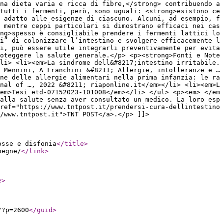
una dieta varia e ricca di fibre,</strong> contribuendo a
tutti i fermenti, però, sono uguali: <strong>esistono ce
 adatto alle esigenze di ciascuno. Alcuni, ad esempio, f
 mentre ceppi particolari si dimostrano efficaci nei cas
ng>spesso è consigliabile prendere i fermenti lattici lo
i” di colonizzare l’intestino e svolgere efficacemente 
i, può essere utile integrarli preventivamente per evita
oteggere la salute generale.</p> <p><strong>Fonti e Not
li> <li><em>La sindrome dell&#8217;intestino irritabile.
 Mennini, A Franchini &#8211; Allergie, intolleranze e …
one delle allergie alimentari nella prima infanzia: le ra
nal of …, 2022 &#8211; riaponline.it</em></li> <li><em>
em>Tesi etd-07152023-101008</em></li> </ul> <p><em> </em
 alla salute senza aver consultato un medico. La loro esp
ref="https://www.tntpost.it/prendersi-cura-dellintestino
/www.tntpost.it">TNT POST</a>.</p> ]]>
osse e disfonia
</title
>
pegne/
</link
>
e
>
/?p=2600
</guid
>