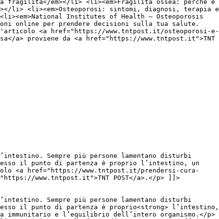
a fragilità</em></li> <li><em>Fragilità ossea: perché è
></li> <li><em>Osteoporosi: sintomi, diagnosi, terapia e
<li><em>National Institutes of Health – Osteoporosis
ioni online per prendere decisioni sulla tua salute.
'articolo <a href="https://www.tntpost.it/osteoporosi-e-
sa</a> proviene da <a href="https://www.tntpost.it">TNT
’intestino. Sempre più persone lamentano disturbi
pesso il punto di partenza è proprio l’intestino, un
colo <a href="https://www.tntpost.it/prendersi-cura-
"https://www.tntpost.it">TNT POST</a>.</p> ]]>
’intestino. Sempre più persone lamentano disturbi
esso il punto di partenza è proprio<strong> l’intestino,
a immunitario e l’equilibrio dell’intero organismo.</p>