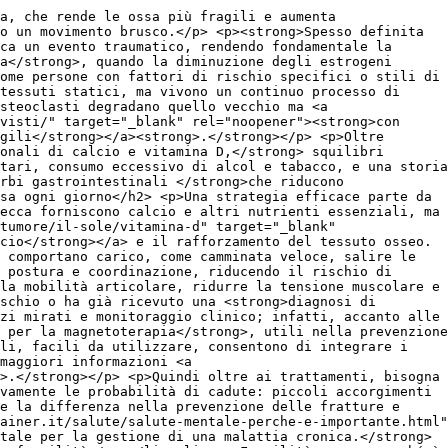
a, che rende le ossa più fragili e aumenta
o un movimento brusco.</p> <p><strong>Spesso definita
ca un evento traumatico, rendendo fondamentale la
a</strong>, quando la diminuzione degli estrogeni
ome persone con fattori di rischio specifici o stili di
tessuti statici, ma vivono un continuo processo di
steoclasti degradano quello vecchio ma <a
visti/" target="_blank" rel="noopener"><strong>con
gili</strong></a><strong>.</strong></p> <p>Oltre
onali di calcio e vitamina D,</strong> squilibri
tari, consumo eccessivo di alcol e tabacco, e una storia
rbi gastrointestinali </strong>che riducono
sa ogni giorno</h2> <p>Una strategia efficace parte da
ecca forniscono calcio e altri nutrienti essenziali, ma
tumore/il-sole/vitamina-d" target="_blank"
cio</strong></a> e il rafforzamento del tessuto osseo.
 comportano carico, come camminata veloce, salire le
 postura e coordinazione, riducendo il rischio di
la mobilità articolare, ridurre la tensione muscolare e
schio o ha già ricevuto una <strong>diagnosi di
zi mirati e monitoraggio clinico; infatti, accanto alle
 per la magnetoterapia</strong>, utili nella prevenzione
ali, facili da utilizzare, consentono di integrare i
maggiori informazioni <a
>.</strong></p> <p>Quindi oltre ai trattamenti, bisogna
vamente le probabilità di cadute: piccoli accorgimenti
e la differenza nella prevenzione delle fratture e
ainer.it/salute/salute-mentale-perche-e-importante.html"
tale per la gestione di una malattia cronica.</strong>