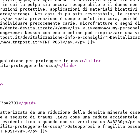
 in cui la polpa sia ancora recuperabile o il danno non 
ruzioni protettive, applicazioni di materiali bioattivi
are</strong>. Nei casi di pulpiti reversibili, la rimozi
.</p> <p>La prevenzione è sempre un’ottima cura, poiché 
 individuare precocemente carie, microfratture o segni di
m/dente-devitalizzato/</em></li> <li><em>www.my-personal
rong><em>: Nessun contenuto online può rimpiazzare una vi
ntpost.it/devitalizzazione-info-e-consigli/">Devitalizzaz
/www.tntpost.it">TNT POST</a>.</p> ]]>
quotidiane per proteggere le ossa
</title
>
lita-proteggere-le-ossa/
</link
>
e
>
/?p=2701
</guid
>
atterizzata da una riduzione della densità minerale osse
e a seguito di traumi lievi come una caduta accidentale 
 evidenti fino a quando non si verifica un &#8230;</p> <
ilita-proteggere-le-ossa/">Osteoporosi e fragilità ossea
T POST</a>.</p> ]]>