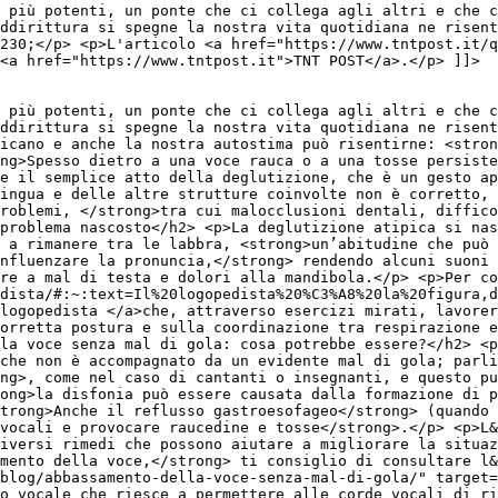
 più potenti, un ponte che ci collega agli altri e che c
ddirittura si spegne la nostra vita quotidiana ne risent
230;</p> <p>L'articolo <a href="https://www.tntpost.it/
<a href="https://www.tntpost.it">TNT POST</a>.</p> ]]>
 più potenti, un ponte che ci collega agli altri e che c
ddirittura si spegne la nostra vita quotidiana ne risen
icano e anche la nostra autostima può risentirne: <stron
ng>Spesso dietro a una voce rauca o a una tosse persiste
e il semplice atto della deglutizione, che è un gesto ap
ingua e delle altre strutture coinvolte non è corretto, 
roblemi, </strong>tra cui malocclusioni dentali, diffico
 problema nascosto</h2> <p>La deglutizione atipica si nas
 a rimanere tra le labbra, <strong>un’abitudine che può 
nfluenzare la pronuncia,</strong> rendendo alcuni suoni 
re a mal di testa e dolori alla mandibola.</p> <p>Per c
dista/#:~:text=Il%20logopedista%20%C3%A8%20la%20figura,d
logopedista </a>che, attraverso esercizi mirati, lavorer
orretta postura e sulla coordinazione tra respirazione e
lla voce senza mal di gola: cosa potrebbe essere?</h2> <p
che non è accompagnato da un evidente mal di gola; parli
ng>, come nel caso di cantanti o insegnanti, e questo pu
ong>la disfonia può essere causata dalla formazione di p
strong>Anche il reflusso gastroesofageo</strong> (quando 
vocali e provocare raucedine e tosse</strong>.</p> <p>L&
iversi rimedi che possono aiutare a migliorare la situaz
mento della voce,</strong> ti consiglio di consultare l&
blog/abbassamento-della-voce-senza-mal-di-gola/" target=
o vocale che riesce a permettere alle corde vocali di ri