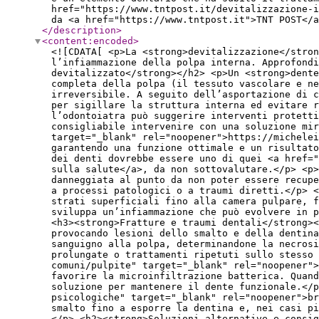
href="https://www.tntpost.it/devitalizzazione-i
da <a href="https://www.tntpost.it">TNT POST</a
</description
>
<content:encoded
>
<![CDATA[ <p>La <strong>devitalizzazione</stro
l’infiammazione della polpa interna. Approfondi
devitalizzato</strong></h2> <p>Un <strong>dente
completa della polpa (il tessuto vascolare e ne
irreversibile. A seguito dell’asportazione di c
per sigillare la struttura interna ed evitare r
l’odontoiatra può suggerire interventi protett
consigliabile intervenire con una soluzione mir
target="_blank" rel="noopener">https://michelei
garantendo una funzione ottimale e un risultat
dei denti dovrebbe essere uno di quei <a href="
sulla salute</a>, da non sottovalutare.</p> <p>
danneggiata al punto da non poter essere recup
a processi patologici o a traumi diretti.</p> 
strati superficiali fino alla camera pulpare, f
sviluppa un’infiammazione che può evolvere in p
<h3><strong>Fratture e traumi dentali</strong><
provocando lesioni dello smalto e della dentina
sanguigno alla polpa, determinandone la necrosi
prolungate o trattamenti ripetuti sullo stesso 
comuni/pulpite" target="_blank" rel="noopener">
favorire la microinfiltrazione batterica. Quand
soluzione per mantenere il dente funzionale.</
psicologiche" target="_blank" rel="noopener">b
smalto fino a esporre la dentina e, nei casi pi
</p> <h2><strong>Soluzioni alternative e consig