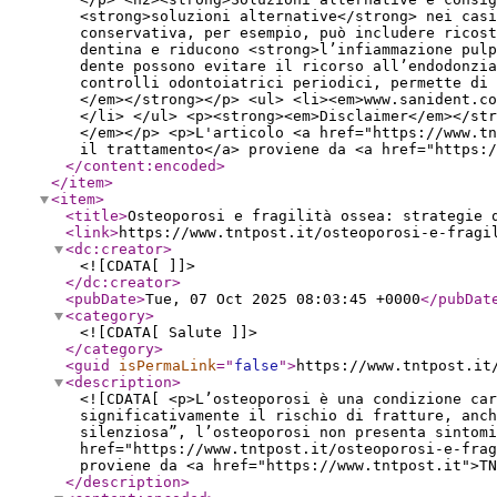
<strong>soluzioni alternative</strong> nei casi
conservativa, per esempio, può includere ricost
dentina e riducono <strong>l’infiammazione pulp
dente possono evitare il ricorso all’endodonzia
controlli odontoiatrici periodici, permette di
</em></strong></p> <ul> <li><em>www.sanident.co
</li> </ul> <p><strong><em>Disclaimer</em></st
</em></p> <p>L'articolo <a href="https://www.t
il trattamento</a> proviene da <a href="https:/
</content:encoded
>
</item
>
<item
>
<title
>
Osteoporosi e fragilità ossea: strategie 
<link
>
https://www.tntpost.it/osteoporosi-e-fragi
<dc:creator
>
<![CDATA[ ]]>
</dc:creator
>
<pubDate
>
Tue, 07 Oct 2025 08:03:45 +0000
</pubDat
<category
>
<![CDATA[ Salute ]]>
</category
>
<guid
isPermaLink
="
false
"
>
https://www.tntpost.it
<description
>
<![CDATA[ <p>L’osteoporosi è una condizione car
significativamente il rischio di fratture, anch
silenziosa”, l’osteoporosi non presenta sintomi
href="https://www.tntpost.it/osteoporosi-e-frag
proviene da <a href="https://www.tntpost.it">TN
</description
>