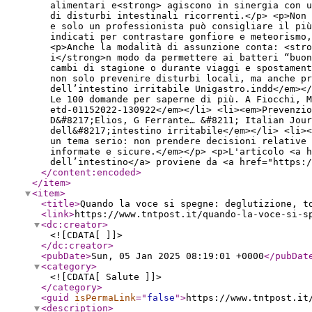
alimentari e<strong> agiscono in sinergia con 
di disturbi intestinali ricorrenti.</p> <p>Non 
e solo un professionista può consigliare il più
indicati per contrastare gonfiore e meteorismo,
<p>Anche la modalità di assunzione conta: <stro
i</strong>n modo da permettere ai batteri “buon
cambi di stagione o durante viaggi e spostament
non solo prevenire disturbi locali, ma anche pr
dell’intestino irritabile Unigastro.indd</em></
Le 100 domande per saperne di più. A Fiocchi, M
etd-01152022-130922</em></li> <li><em>Prevenzi
D&#8217;Elios, G Ferrante… &#8211; Italian Jour
dell&#8217;intestino irritabile</em></li> <li><
un tema serio: non prendere decisioni relative
informate e sicure.</em></p> <p>L'articolo <a h
dell’intestino</a> proviene da <a href="https:/
</content:encoded
>
</item
>
<item
>
<title
>
Quando la voce si spegne: deglutizione, t
<link
>
https://www.tntpost.it/quando-la-voce-si-s
<dc:creator
>
<![CDATA[ ]]>
</dc:creator
>
<pubDate
>
Sun, 05 Jan 2025 08:19:01 +0000
</pubDat
<category
>
<![CDATA[ Salute ]]>
</category
>
<guid
isPermaLink
="
false
"
>
https://www.tntpost.it
<description
>