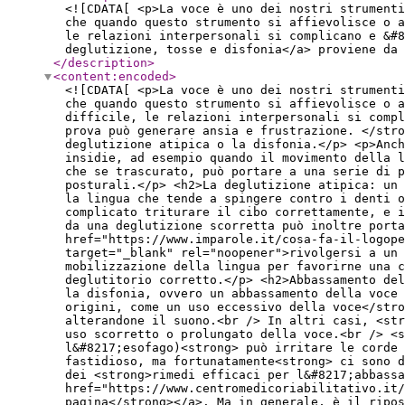
<![CDATA[ <p>La voce è uno dei nostri strumenti
che quando questo strumento si affievolisce o a
le relazioni interpersonali si complicano e &#8
deglutizione, tosse e disfonia</a> proviene da 
</description
>
<content:encoded
>
<![CDATA[ <p>La voce è uno dei nostri strumenti
che quando questo strumento si affievolisce o a
difficile, le relazioni interpersonali si compl
prova può generare ansia e frustrazione. </stro
deglutizione atipica o la disfonia.</p> <p>Anch
insidie, ad esempio quando il movimento della l
che se trascurato, può portare a una serie di p
posturali.</p> <h2>La deglutizione atipica: un
la lingua che tende a spingere contro i denti o
complicato triturare il cibo correttamente, e i
da una deglutizione scorretta può inoltre porta
href="https://www.imparole.it/cosa-fa-il-logope
target="_blank" rel="noopener">rivolgersi a un 
mobilizzazione della lingua per favorirne una c
deglutitorio corretto.</p> <h2>Abbassamento de
la disfonia, ovvero un abbassamento della voce 
origini, come un uso eccessivo della voce</stro
alterandone il suono.<br /> In altri casi, <str
uso scorretto o prolungato della voce.<br /> <
l&#8217;esofago)<strong> può irritare le corde 
fastidioso, ma fortunatamente<strong> ci sono d
dei <strong>rimedi efficaci per l&#8217;abbassa
href="https://www.centromedicoriabilitativo.it/
pagina</strong></a>. Ma in generale, è il ripos