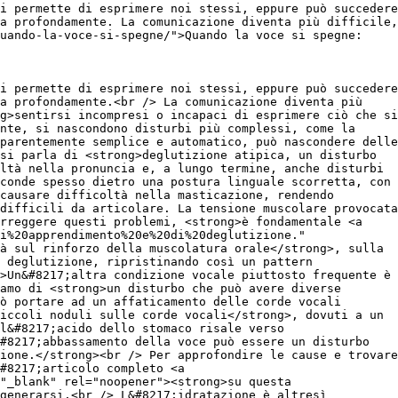
i permette di esprimere noi stessi, eppure può succedere
a profondamente. La comunicazione diventa più difficile,
quando-la-voce-si-spegne/">Quando la voce si spegne:
i permette di esprimere noi stessi, eppure può succedere
ta profondamente.<br /> La comunicazione diventa più
g>sentirsi incompresi o incapaci di esprimere ciò che si
nte, si nascondono disturbi più complessi, come la
parentemente semplice e automatico, può nascondere delle
si parla di <strong>deglutizione atipica, un disturbo
ltà nella pronuncia e, a lungo termine, anche disturbi
conde spesso dietro una postura linguale scorretta, con
causare difficoltà nella masticazione, rendendo
difficili da articolare. La tensione muscolare provocata
orreggere questi problemi, <strong>è fondamentale <a
i%20apprendimento%20e%20di%20deglutizione."
à sul rinforzo della muscolatura orale</strong>, sulla
 deglutizione, ripristinando così un pattern
>Un&#8217;altra condizione vocale piuttosto frequente è
amo di <strong>un disturbo che può avere diverse
ò portare ad un affaticamento delle corde vocali
iccoli noduli sulle corde vocali</strong>, dovuti a un
l&#8217;acido dello stomaco risale verso
#8217;abbassamento della voce può essere un disturbo
ione.</strong><br /> Per approfondire le cause e trovare
#8217;articolo completo <a
"_blank" rel="noopener"><strong>su questa
generarsi.<br /> L&#8217;idratazione è altresì