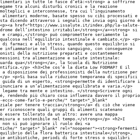
limentari in tutte le fasce d’età:<strong> a soffrirne
egame tra alcuni disturbi cronici e la reazione
molteplici e interconnesse, tra cui l’inquinamento
 alimentari moderne, basate spesso su cibi processati e
sta dicendo attraverso i segnali che invia ogni giorno è
<p><a href="https://www.issalute.it/index.php/la-salute-
drome dell’intestino irritabile</strong></a><strong> si
a e crampi,</strong> può compromettere seriamente la
qualcosa nell’equilibrio intestinale è cambiato.</p> <p>
 di farmaci e allo stress, quando questo equilibrio si
e infiammatorie nel flusso sanguigno, con conseguenze
onisti della nutrizione preparati e costantemente
nessioni tra alimentazione e salute intestinale:
uarda qua</strong></a>, la Scuola di Nutrizione
ntifica.</p> <h3>Che cos’è la dieta Low FODMAP? E il
 a disposizione dei professionisti della nutrizione per
</p> <p>Si basa sulla riduzione temporanea di specifici
 guida di un esperto, <strong>permette di identificare i
inunciare a un’alimentazione equilibrata e varia.</p>
 legame tra mente e intestino. </strong>Scrivere ogni
é, rendendo più chiaro cosa influenza davvero il proprio
-ecco-come-farlo-e-perche/" target="_blank"
ziale per tenere traccia</strong></a> di ciò che viene
er riconoscere quali gruppi di alimenti scatenano
ò essere tollerato da un altro: avere una mappa
misura e sostenibile nel tempo.</strong></p> <h2>I
, non si può ignorare il ruolo dei <a
tiche/" target="_blank" rel="noopener"><strong>fermenti
quilibrio della flora batterica intestinale</strong>,
ie antibiotiche, periodi di forte stress o squilibri