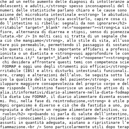
che ad un netto aumento delle diagnosi di intolleranze a
dolescenti e adulti,</strong> spesso inconsapevoli del l
numeri delle statistiche parlano chiaro e le cause sono 
razione del microbiota intestinale e<strong> le abitudini
ura dell’intestino significa ascoltarlo, capire cosa ci 
do l’intestino si ribella: segnali da non ignorare</h2> 
irritabile" target="_blank" rel="noopener"><strong>La sin
fiore, alternanza di diarrea e stipsi, senso di pienezz
lutata.<br /> In molti casi si tratta di un segnale che 
a ciò che mangiamo</strong>, allo stile di vita, all’uso
tare più permeabile, permettendo il passaggio di sostanz
>In questi casi, è molto importante affidarsi a professi
ionista o un dietista e <strong>vuoi approfondire le con
alernitana.it/" target="_blank" rel="noopener"><strong>g
 chi desidera affrontare questi temi con competenza scie
w FODMAP è oggi uno degli strumenti più efficaci</strong>
irritabile (IBS) e altri disturbi intestinali funzionali.
ore, crampi e alterazioni dell’alvo. Se seguita sotto la
ivo la qualità della vita del paziente</strong>, senza r
iluppare maggiore consapevolezza del proprio corpo e del
me risponde l’intestino favorisce un ascolto attivo di s
alia.it/informativi/diario-alimentare-nella-dieta-fodmap
lla dieta Low FODMAP, il diario alimentare diventa essen
mi. Poi, nella fase di reintroduzione,<strong> è utile p
Ogni organismo è diverso e ciò che dà fastidio a uno, pu
ng>aiuta a definire un regime alimentare definitivo, su 
 ruolo</h2> <p>Quando si parla di salute dell’intestino
migliori-conosciamoli-insieme-e-scopriamone-le-caratteris
assunti in quantità adeguata, aiutano a ripristinare l’e
fiammazione.<br /> Sono particolarmente utili dopo terap