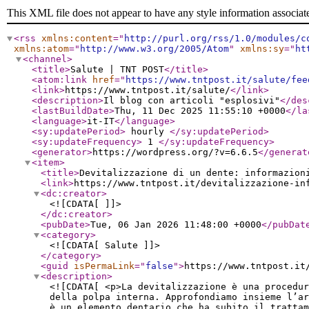
This XML file does not appear to have any style information associat
<rss
xmlns:content
="
http://purl.org/rss/1.0/modules/c
xmlns:atom
="
http://www.w3.org/2005/Atom
"
xmlns:sy
="
ht
<channel
>
<title
>
Salute | TNT POST
</title
>
<atom:link
href
="
https://www.tntpost.it/salute/fee
<link
>
https://www.tntpost.it/salute/
</link
>
<description
>
Il blog con articoli "esplosivi"
</des
<lastBuildDate
>
Thu, 11 Dec 2025 11:55:10 +0000
</la
<language
>
it-IT
</language
>
<sy:updatePeriod
>
hourly
</sy:updatePeriod
>
<sy:updateFrequency
>
1
</sy:updateFrequency
>
<generator
>
https://wordpress.org/?v=6.6.5
</generat
<item
>
<title
>
Devitalizzazione di un dente: informazion
<link
>
https://www.tntpost.it/devitalizzazione-in
<dc:creator
>
<![CDATA[ ]]>
</dc:creator
>
<pubDate
>
Tue, 06 Jan 2026 11:48:00 +0000
</pubDat
<category
>
<![CDATA[ Salute ]]>
</category
>
<guid
isPermaLink
="
false
"
>
https://www.tntpost.it
<description
>
<![CDATA[ <p>La devitalizzazione è una procedur
della polpa interna. Approfondiamo insieme l’a
è un elemento dentario che ha subito il trattam