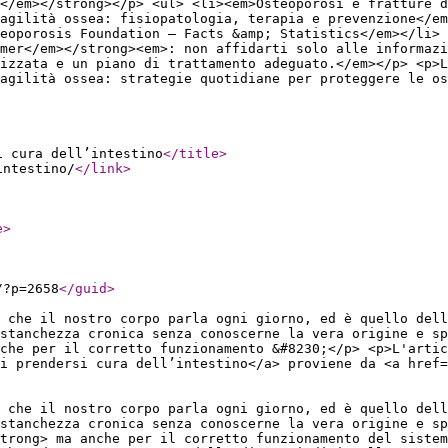
i</em></strong></p> <ul> <li><em>Osteoporosi e fratture d
agilità ossea: fisiopatologia, terapia e prevenzione</em
eoporosis Foundation – Facts &amp; Statistics</em></li> 
mer</em></strong><em>: non affidarti solo alle informaz
izzata e un piano di trattamento adeguato.</em></p> <p>L
ragilità ossea: strategie quotidiane per proteggere le os
i cura dell’intestino
</title
>
intestino/
</link
>
e
>
/?p=2658
</guid
>
 che il nostro corpo parla ogni giorno, ed è quello dell
stanchezza cronica senza conoscerne la vera origine e s
che per il corretto funzionamento &#8230;</p> <p>L'arti
i prendersi cura dell’intestino</a> proviene da <a href=
 che il nostro corpo parla ogni giorno, ed è quello dell
stanchezza cronica senza conoscerne la vera origine e sp
strong> ma anche per il corretto funzionamento del sistem