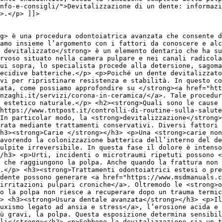
nfo-e-consigli/">Devitalizzazione di un dente: informazi
>.</p> ]]>
ng> è una procedura odontoiatrica avanzata che consente d
amo insieme l’argomento con i fattori da conoscere e alc
 devitalizzato</strong> è un elemento dentario che ha s
rvoso situato nella camera pulpare e nei canali radicola
ui sopra, lo specialista procede alla detersione, sagoma
ecidive batteriche.</p> <p>Poiché un dente devitalizzato
ivi per ripristinare resistenza e stabilità. In questo co
ata, come possiamo approfondire su </strong><a href="ht
nzaghi.it/servizi/corona-in-ceramica/</a>. Tale procedur
o estetico naturale.</p> <h2><strong>Quali sono le cause 
https://www.tntpost.it/controlli-di-routine-sulla-salute
In particolar modo, la <strong>devitalizzazione</strong>
erata mediante trattamenti conservativi. Diversi fattori 
<h3><strong>Carie </strong></h3> <p>Una <strong>carie non
avorendo la colonizzazione batterica dell’interno del de
ulpite irreversibile. In questa fase il dolore è intenso
/h3> <p>Urti, incidenti o microtraumi ripetuti possono <
 che raggiungono la polpa. Anche quando la frattura non 
.</p> <h3><strong>Trattamenti odontoiatrici estesi o pre
dente possono generare <a href="https://www.msdmanuals.c
irritazioni pulpari croniche</a>. Oltremodo le <strong>o
o la polpa non riesce a recuperare dopo un trauma termic
p> <h3><strong>Usura dentale avanzata</strong></h3> <p>Il
ruxismo legato ad ansia e stress</a>, l’erosione acida e 
ù gravi, la polpa. Questa esposizione determina sensibil
li</strong></h2> <p>Sebbene la devitalizzazione sia un t