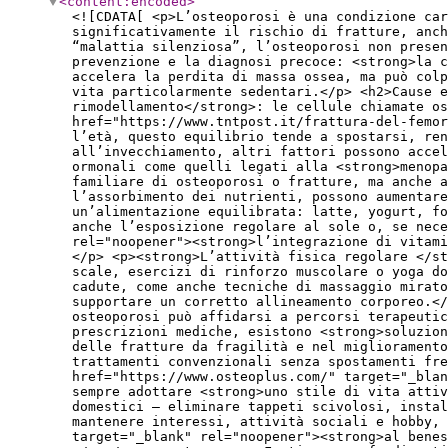
<content:encoded
>
<![CDATA[ <p>L’osteoporosi è una condizione car
significativamente il rischio di fratture, anch
“malattia silenziosa”, l’osteoporosi non presen
prevenzione e la diagnosi precoce: <strong>la c
accelera la perdita di massa ossea, ma può col
vita particolarmente sedentari.</p> <h2>Cause e
rimodellamento</strong>: le cellule chiamate os
href="https://www.tntpost.it/frattura-del-femor
l’età, questo equilibrio tende a spostarsi, ren
all’invecchiamento, altri fattori possono accel
ormonali come quelli legati alla <strong>menopa
familiare di osteoporosi o fratture, ma anche a
l’assorbimento dei nutrienti, possono aumentare
un’alimentazione equilibrata: latte, yogurt, f
anche l’esposizione regolare al sole o, se nece
rel="noopener"><strong>l’integrazione di vitami
</p> <p><strong>L’attività fisica regolare </st
scale, esercizi di rinforzo muscolare o yoga do
cadute, come anche tecniche di massaggio mirat
supportare un corretto allineamento corporeo.</
osteoporosi può affidarsi a percorsi terapeuti
prescrizioni mediche, esistono <strong>soluzion
delle fratture da fragilità e nel miglioramento
trattamenti convenzionali senza spostamenti fre
href="https://www.osteoplus.com/" target="_bla
sempre adottare <strong>uno stile di vita attiv
domestici – eliminare tappeti scivolosi, instal
mantenere interessi, attività sociali e hobby, 
target="_blank" rel="noopener"><strong>al benes