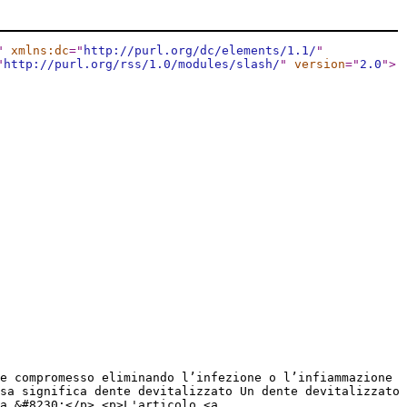
"
xmlns:dc
="
http://purl.org/dc/elements/1.1/
"
"
http://purl.org/rss/1.0/modules/slash/
"
version
="
2.0
"
>
e compromesso eliminando l’infezione o l’infiammazione
sa significa dente devitalizzato Un dente devitalizzato
a &#8230;</p> <p>L'articolo <a