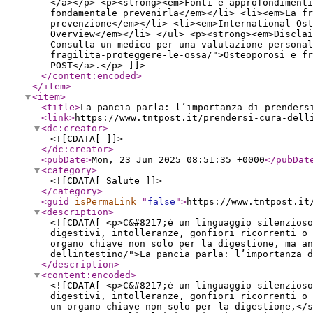
</a></p> <p><strong><em>Fonti e approfondiment
fondamentale prevenirla</em></li> <li><em>La fr
prevenzione</em></li> <li><em>International Ost
Overview</em></li> </ul> <p><strong><em>Disclai
Consulta un medico per una valutazione personal
fragilita-proteggere-le-ossa/">Osteoporosi e f
POST</a>.</p> ]]>
</content:encoded
>
</item
>
<item
>
<title
>
La pancia parla: l’importanza di prenders
<link
>
https://www.tntpost.it/prendersi-cura-dell
<dc:creator
>
<![CDATA[ ]]>
</dc:creator
>
<pubDate
>
Mon, 23 Jun 2025 08:51:35 +0000
</pubDat
<category
>
<![CDATA[ Salute ]]>
</category
>
<guid
isPermaLink
="
false
"
>
https://www.tntpost.it
<description
>
<![CDATA[ <p>C&#8217;è un linguaggio silenzioso
digestivi, intolleranze, gonfiori ricorrenti o 
organo chiave non solo per la digestione, ma an
dellintestino/">La pancia parla: l’importanza d
</description
>
<content:encoded
>
<![CDATA[ <p>C&#8217;è un linguaggio silenzioso
digestivi, intolleranze, gonfiori ricorrenti o 
un organo chiave non solo per la digestione,</