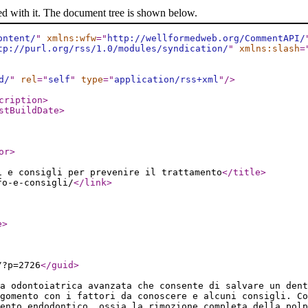
ed with it. The document tree is shown below.
ontent/
"
xmlns:wfw
="
http://wellformedweb.org/CommentAPI/
tp://purl.org/rss/1.0/modules/syndication/
"
xmlns:slash
=
d/
"
rel
="
self
"
type
="
application/rss+xml
"
/>
cription
>
stBuildDate
>
or
>
i e consigli per prevenire il trattamento
</title
>
fo-e-consigli/
</link
>
e
>
/?p=2726
</guid
>
a odontoiatrica avanzata che consente di salvare un dent
rgomento con i fattori da conoscere e alcuni consigli. Co
ento endodontico, ossia la rimozione completa della polp