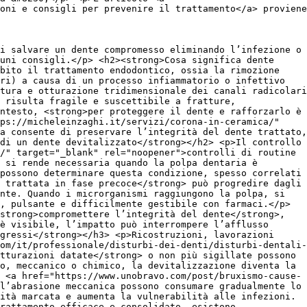
oni e consigli per prevenire il trattamento</a> proviene
i salvare un dente compromesso eliminando l’infezione o
uni consigli.</p> <h2><strong>Cosa significa dente
ubito il trattamento endodontico, ossia la rimozione
ri) a causa di un processo infiammatorio o infettivo
tura e otturazione tridimensionale dei canali radicolari
 risulta fragile e suscettibile a fratture,
ntesto, <strong>per proteggere il dente e rafforzarlo è
tps://micheleinzaghi.it/servizi/corona-in-ceramica/"
a consente di preservare l’integrità del dente trattato,
di un dente devitalizzato</strong></h2> <p>Il controllo
/" target="_blank" rel="noopener">controlli di routine
 si rende necessaria quando la polpa dentaria è
possono determinare questa condizione, spesso correlati
 trattata in fase precoce</strong> può progredire dagli
nte. Quando i microrganismi raggiungono la polpa, si
, pulsante e difficilmente gestibile con farmaci.</p>
strong>compromettere l’integrità del dente</strong>,
è visibile, l’impatto può interrompere l’afflusso
gressi</strong></h3> <p>Ricostruzioni, lavorazioni
om/it/professionale/disturbi-dei-denti/disturbi-dentali-
tturazioni datate</strong> o non più sigillate possono
o, meccanico o chimico, la devitalizzazione diventa la
 <a href="https://www.unobravo.com/post/bruxismo-cause-
l’abrasione meccanica possono consumare gradualmente lo
ità marcata e aumenta la vulnerabilità alle infezioni.
rattamento efficace e consolidato, esistono