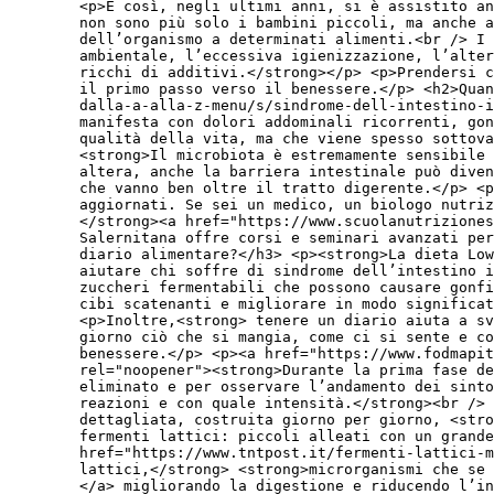
<p>E così, negli ultimi anni, si è assistito an
non sono più solo i bambini piccoli, ma anche a
dell’organismo a determinati alimenti.<br /> I 
ambientale, l’eccessiva igienizzazione, l’alte
ricchi di additivi.</strong></p> <p>Prendersi c
il primo passo verso il benessere.</p> <h2>Quan
dalla-a-alla-z-menu/s/sindrome-dell-intestino-
manifesta con dolori addominali ricorrenti, gon
qualità della vita, ma che viene spesso sottova
<strong>Il microbiota è estremamente sensibile 
altera, anche la barriera intestinale può diven
che vanno ben oltre il tratto digerente.</p> <p
aggiornati. Se sei un medico, un biologo nutriz
</strong><a href="https://www.scuolanutriziones
Salernitana offre corsi e seminari avanzati per
diario alimentare?</h3> <p><strong>La dieta Lo
aiutare chi soffre di sindrome dell’intestino 
zuccheri fermentabili che possono causare gonfi
cibi scatenanti e migliorare in modo significat
<p>Inoltre,<strong> tenere un diario aiuta a sv
giorno ciò che si mangia, come ci si sente e co
benessere.</p> <p><a href="https://www.fodmapit
rel="noopener"><strong>Durante la prima fase de
eliminato e per osservare l’andamento dei sinto
reazioni e con quale intensità.</strong><br /> 
dettagliata, costruita giorno per giorno, <stro
fermenti lattici: piccoli alleati con un grande
href="https://www.tntpost.it/fermenti-lattici-
lattici,</strong> <strong>microrganismi che se 
</a> migliorando la digestione e riducendo l’in