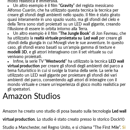
molto realistica e immersiva.
Un altro esempio è il film “
Gravity
” del regista messicano
Alfonso Cuarón, che ha utilizzato questa tecnica la tecnica per
creare gli sfondi degli ambienti nello spazio. Il film è stato girato
quasi interamente in uno spazio vuoto, ma gli sfondi del cielo e
della Terra sono stati proiettati su un LED wall gigante, creando
l’illusione di essere in orbita intorno alla Terra.
Un altro esempio è il film “
The Jungle Book
” di Jon Favreau, che
ha utilizzato la
realtà virtuale proiettata su Led wall
per creare gli
sfondi della giungla in cui Mowgli vive le sue avventure. In questo
caso, gli sfondi erano basati su un’ampia gamma di texture e
modelli 3D
, e gli attori interagivano con il set virtuale su cui
venivano proiettati.
Infine, la serie TV “
Westworld
” ha utilizzato la tecnica
LED wall
virtual production
per creare gli sfondi degli ambienti del parco a
tema futuristico in cui si svolge la trama della serie. La serie ha
utilizzato un LED wall gigante per proiettare gli sfondi dei vari
ambienti del parco, consentendo agli attori di interagire con il
mondo virtuale e creare un’esperienza di gioco molto realistica per
gli spettatori.
Amazon Studios
Amazon ha creato uno studio di posa basato sulla tecnologia
Led wall
virtual production
. Lo studio è stato creato presso lo storico Dock10
Studio a Manchester, nel Regno Unito, e si chiama “The First Mile”.
Si