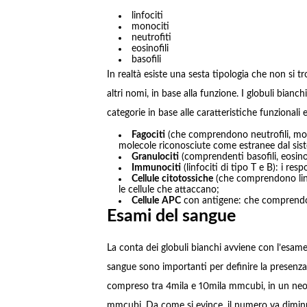
linfociti
monociti
neutrofiti
eosinofili
basofili
In realtà esiste una sesta tipologia che non si t
altri nomi, in base alla funzione. I globuli bianc
categorie in base alle caratteristiche funzionali 
Fagociti
(che comprendono neutrofili, mono
molecole riconosciute come estranee dal sis
Granulociti
(comprendenti basofili, eosinof
Immunociti
(linfociti di tipo T e B): i re
Cellule
citotossiche
(che comprendono linfo
le cellule che attaccano;
Cellule
APC
con antigene: che comprendono
Esami del sangue
La conta dei globuli bianchi avviene con l’esame
sangue sono importanti per definire la presenza 
compreso tra 4mila e 10mila mmcubi, in un neon
mmcubi. Da come si evince, il numero va dimin