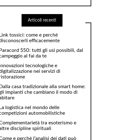
Articoli recenti
Link tossici: come e perché
disconoscerli efficacemente
Paracord 550: tutti gli usi possibili, dal
campeggio al fai da te
Innovazioni tecnologiche e
digitalizzazione nei servizi di
ristorazione
Dalla casa tradizionale alla smart home:
gli impianti che cambiano il modo di
abitare
La logistica nel mondo delle
competizioni automobilistiche
Complementarietà tra esoterismo e
altre discipline spirituali
Come e perchè l’analisi dei dati può