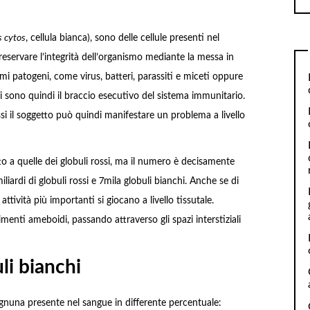
s cytos
, cellula bianca), sono delle cellule presenti nel
reservare l’integrità dell’organismo mediante la messa in
i patogeni, come virus, batteri, parassiti e miceti oppure
chi sono quindi il braccio esecutivo del sistema immunitario.
i il soggetto può quindi manifestare un problema a livello
to a quelle dei globuli rossi, ma il numero è decisamente
iliardi di globuli rossi e 7mila globuli bianchi. Anche se di
attività più importanti si giocano a livello tissutale.
enti ameboidi, passando attraverso gli spazi interstiziali
li bianchi
ognuna presente nel sangue in differente percentuale: