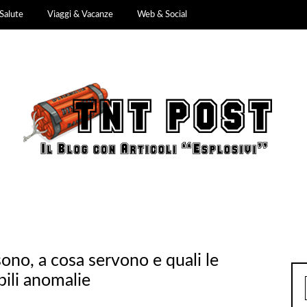
Salute
Viaggi & Vacanze
Web & Social
 sono, a cosa servono e quali le
bili anomalie