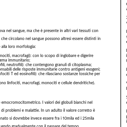
rova nel sangue, ma che è presente in altri vari tessuti con
hi che circolano nel sangue possono altresì essere distinti in
e alla loro morfologia:
citi, macrofagi): con lo scopo di inglobare e digerire
tema immunitario;
ili, neutrofili): che contengono granuli di citoplasma;
sponsabili delle risposte immunitarie contro antigeni esogeni;
citi T ed eosinofili): che rilasciano sostanze tossiche per
 linfociti, macrofagi, monociti e cellule dendritiche).
 emocromocitometrico. I valori dei globuli bianchi nel
di problemi e malattie. In un adulto il valore corretto è
ato si dovrebbe invece essere fra i 10mila ed i 25mila
uendo gradualmente con il passare del tempo.