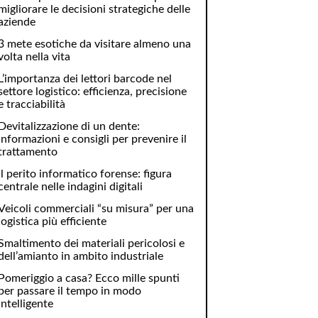
migliorare le decisioni strategiche delle
aziende
3 mete esotiche da visitare almeno una
volta nella vita
L’importanza dei lettori barcode nel
settore logistico: efficienza, precisione
e tracciabilità
Devitalizzazione di un dente:
informazioni e consigli per prevenire il
trattamento
Il perito informatico forense: figura
centrale nelle indagini digitali
Veicoli commerciali “su misura” per una
logistica più efficiente
Smaltimento dei materiali pericolosi e
dell’amianto in ambito industriale
Pomeriggio a casa? Ecco mille spunti
per passare il tempo in modo
intelligente