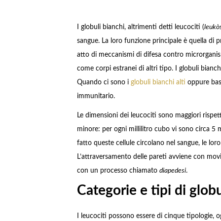
I globuli bianchi, altrimenti detti leucociti (
leukò
sangue. La loro funzione principale è quella di p
atto di meccanismi di difesa contro microrganism
come corpi estranei di altri tipo. I globuli bian
Quando ci sono i
globuli bianchi alti
oppure bass
immunitario.
Le dimensioni dei leucociti sono maggiori rispet
minore: per ogni millilitro cubo vi sono circa 5 m
fatto queste cellule circolano nel sangue, le loro 
L’attraversamento delle pareti avviene con movim
con un processo chiamato
diapedesi
.
Categorie e tipi di globu
I leucociti possono essere di cinque tipologie, 