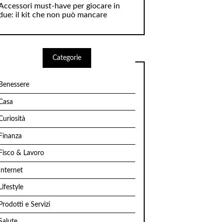
Accessori must-have per giocare in
due: il kit che non può mancare
Categorie
Benessere
Casa
Curiosità
Finanza
Fisco & Lavoro
Internet
Lifestyle
Prodotti e Servizi
Salute